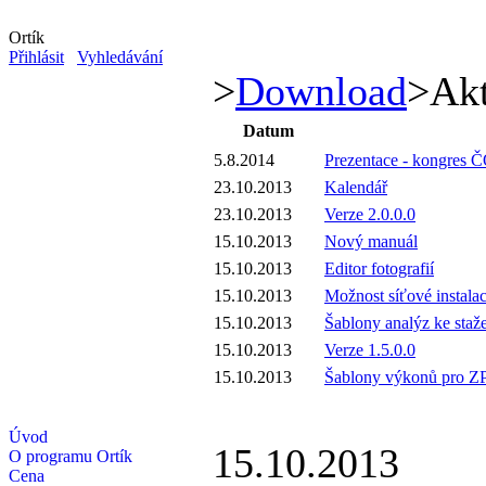
Ortík
Přihlásit
Vyhledávání
>
Download
>
Akt
Datum
5.8.2014
Prezentace - kongres 
23.10.2013
Kalendář
23.10.2013
Verze 2.0.0.0
15.10.2013
Nový manuál
15.10.2013
Editor fotografií
15.10.2013
Možnost síťové instala
15.10.2013
Šablony analýz ke staž
15.10.2013
Verze 1.5.0.0
15.10.2013
Šablony výkonů pro Z
Úvod
15.10.2013
O programu Ortík
Cena