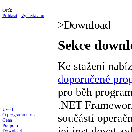
Ortík
Přihlásit
Vyhledávání
>
Download
Sekce downl
Ke stažení nabí
doporučené pro
pro běh program
.NET Framework,
Úvod
součástí operačn
O programu Ortík
Cena
Podpora
jej instalovat z
Download