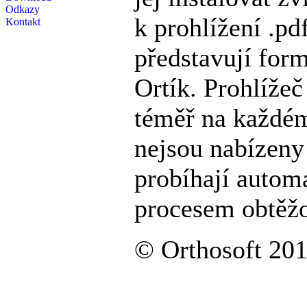
Odkazy
k prohlížení .pd
Kontakt
představují for
Ortík. Prohlížeč
téměř na každém
nejsou nabízeny
probíhají automa
procesem obtěž
© Orthosoft 20