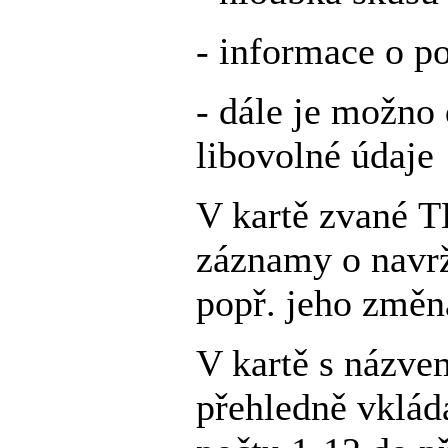
- informace o p
- dále je možno
libovolné údaje
V kartě zvané 
záznamy o navr
popř. jeho změn
V kartě s náz
přehledně vkláda