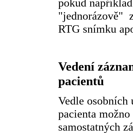
pokud napříkla
"jednorázově" z
RTG snímku ap
Vedení záznam
pacientů
Vedle osobních 
pacienta možno v
samostatných z