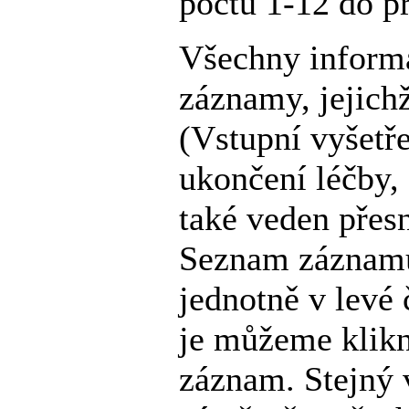
počtu 1-12 do p
Všechny informa
záznamy, jejich
(Vstupní vyšetře
ukončení léčby,
také veden přes
Seznam záznamů
jednotně v levé 
je můžeme klikn
záznam. Stejný 