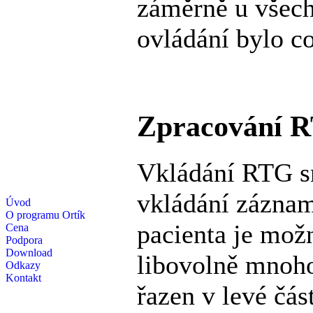
záměrně u všec
ovládání bylo c
Zpracování 
Vkládání RTG sn
vkládání záznam
Úvod
O programu Ortík
pacienta je mož
Cena
Podpora
Download
libovolně mnoho
Odkazy
Kontakt
řazen v levé čás