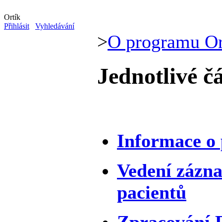
Ortík
Přihlásit
Vyhledávání
>
O programu Or
Jednotlivé č
Informace o 
Vedení zázna
pacientů
Zpracování