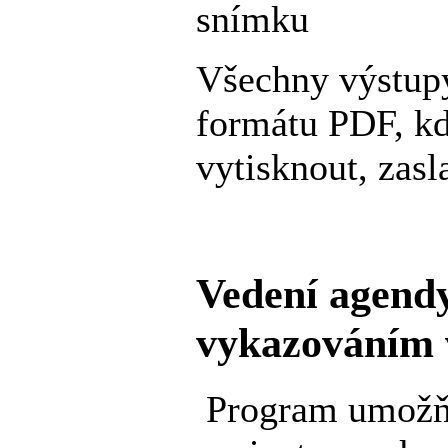
snímku
Všechny výstup
formátu PDF, kde
vytisknout, zas
Vedení agendy 
vykazováním
Program umožňu