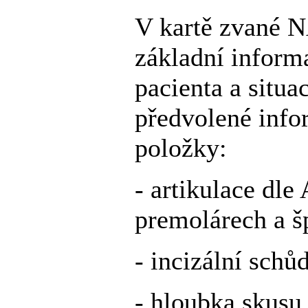
V kartě zvané 
základní inform
pacienta a situac
předvolené info
položky:
- artikulace dle
premolárech a š
- incizální schů
- hloubka skusu 