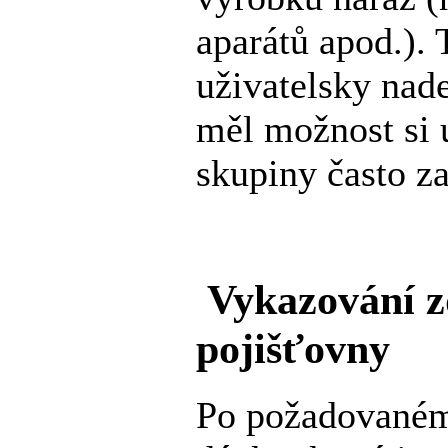
aparátů apod.). 
uživatelsky nade
měl možnost si u
skupiny často z
Vykazování z
pojišťovny
Po požadovaném