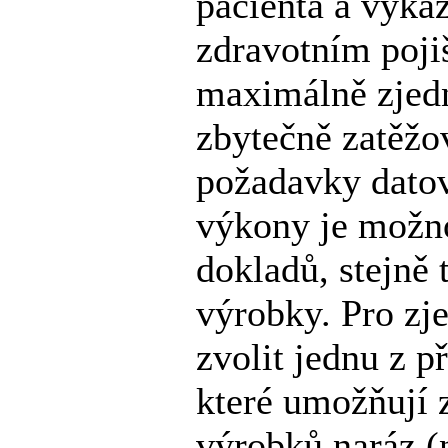
pacienta a vyka
zdravotním poji
maximálně zjedn
zbytečně zatěžo
požadavky datov
výkony je možn
dokladů, stejně 
výrobky. Pro zj
zvolit jednu z p
které umožňují 
výrobků naráz (n