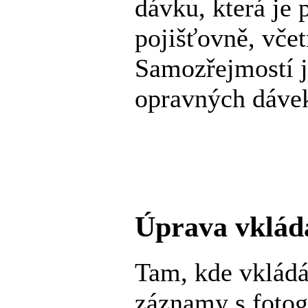
dávku, která je 
pojišťovně, včet
Samozřejmostí 
opravných dáve
Úprava vklád
Tam, kde vklád
záznamy s fotog