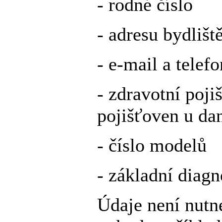
- rodné číslo
- adresu bydlišt
- e-mail a telef
- zdravotní poji
pojišťoven u da
- číslo modelů
- základní diagn
Údaje není nutn