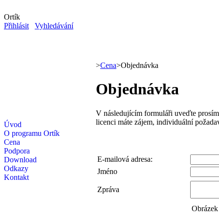
Ortík
Přihlásit
Vyhledávání
>
Cena
>
Objednávka
Objednávka
V následujícím formuláři uveďte prosím
licenci máte zájem, individuální požad
Úvod
O programu Ortík
Cena
Podpora
E-mailová adresa:
Download
Odkazy
Jméno
Kontakt
Zpráva
Obrázek 