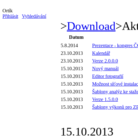
Ortík
Přihlásit
Vyhledávání
>
Download
>
Akt
Datum
5.8.2014
Prezentace - kongres 
23.10.2013
Kalendář
23.10.2013
Verze 2.0.0.0
15.10.2013
Nový manuál
15.10.2013
Editor fotografií
15.10.2013
Možnost síťové instala
15.10.2013
Šablony analýz ke staž
15.10.2013
Verze 1.5.0.0
15.10.2013
Šablony výkonů pro Z
15.10.2013