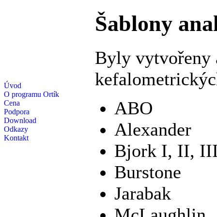
Šablony anal
Byly vytvořeny 
kefalometrickýc
Úvod
O programu Ortík
ABO
Cena
Podpora
Download
Alexander
Odkazy
Kontakt
Bjork I, II, II
Burstone
Jarabak
McLaughlin