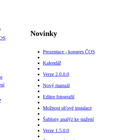
y
Novinky
ČOS
Prezentace - kongres ČOS
Kalendář
Verze 2.0.0.0
ce
ení
Nový manuál
Editor fotografií
P
Možnost síťové instalace
Šablony analýz ke stažení
Verze 1.5.0.0