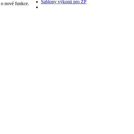
Šablony výkonů pro ZP
n o nové funkce.