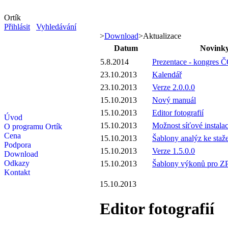
Ortík
Přihlásit
Vyhledávání
>
Download
>
Aktualizace
Datum
Novink
5.8.2014
Prezentace - kongres 
23.10.2013
Kalendář
23.10.2013
Verze 2.0.0.0
15.10.2013
Nový manuál
15.10.2013
Editor fotografií
Úvod
15.10.2013
Možnost síťové instala
O programu Ortík
Cena
15.10.2013
Šablony analýz ke staž
Podpora
15.10.2013
Verze 1.5.0.0
Download
Odkazy
15.10.2013
Šablony výkonů pro Z
Kontakt
15.10.2013
Editor fotografií